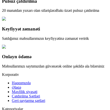
Pulsuz çatdırılma
20 manatdan yuxarı olan sifarişlərəBakı üzəri pulsuz çatdırılma
Keyfiyyət zəmanəti
Satdığımız məhsullarımızın keyfiyyətinə zəmanət veririk
Onlayn ödəmə
Məhsullarımızı saytımızdan güvənərək online şəkildə ala bilərsiniz
Korporativ
Haqqımızda
Əlaqə
Məxfilik siyasəti
Çatdırılma Şərtləri
Geri qaytarma şərtləri
Kateqoriyalar