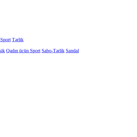
 Sport
Tərlik
sik
Qadın üçün Sport
Sabo-Tərlik
Sandal