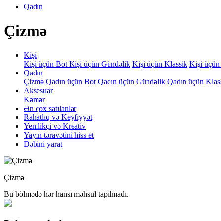
Qadın
Çizmə
Kişi
Kişi üçün Bot
Kişi üçün Gündəlik
Kişi üçün Klassik
Kişi üçün
Qadın
Çizmə
Qadın üçün Bot
Qadın üçün Gündəlik
Qadın üçün Klas
Aksesuar
Kəmər
Ən çox satılanlar
Rahatlıq və Keyfiyyət
Yenilikçi və Kreativ
Yayın təravətini hiss et
Dəbini yarat
Çizmə
Bu bölmədə hər hansı məhsul tapılmadı.