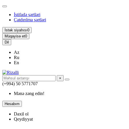
İstifadə şərtləri
Çatdırılma şərtləri
İstək siyahısı
0
Müqayisə et
0
Dil
Az
Ru
En
×
(+994) 50 5771707
Mənə zəng edin!
Hesabım
Daxil ol
Qeydiyyat