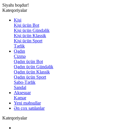
Siyahı boşdur!
Kateqoriyalar
Kişi
Kişi üçün Bot
Kişi üçün Gündəlik
Kişi üçün Klassik
Kişi üçün Sport
Tərlik
Qadın
Çizmə
Qadın üçün Bot
Qadın üçün Gündəlik
Qadın üçün Klassik
Qadın üçün Sport
Sabo-Tərlik
Sandal
Aksesuar
Kəmər
Yeni məhsullar
Ən çox satılanlar
Kateqoriyalar