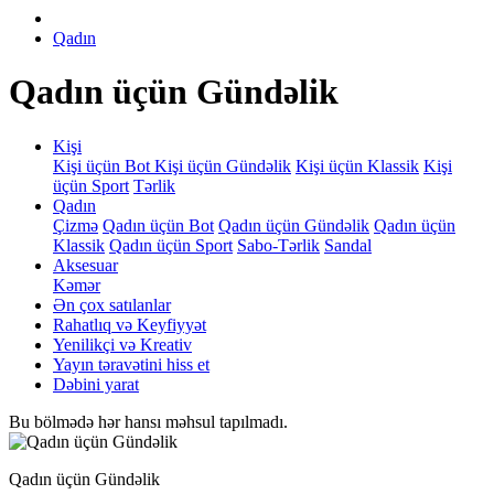
Qadın
Qadın üçün Gündəlik
Kişi
Kişi üçün Bot
Kişi üçün Gündəlik
Kişi üçün Klassik
Kişi
üçün Sport
Tərlik
Qadın
Çizmə
Qadın üçün Bot
Qadın üçün Gündəlik
Qadın üçün
Klassik
Qadın üçün Sport
Sabo-Tərlik
Sandal
Aksesuar
Kəmər
Ən çox satılanlar
Rahatlıq və Keyfiyyət
Yenilikçi və Kreativ
Yayın təravətini hiss et
Dəbini yarat
Bu bölmədə hər hansı məhsul tapılmadı.
Qadın üçün Gündəlik