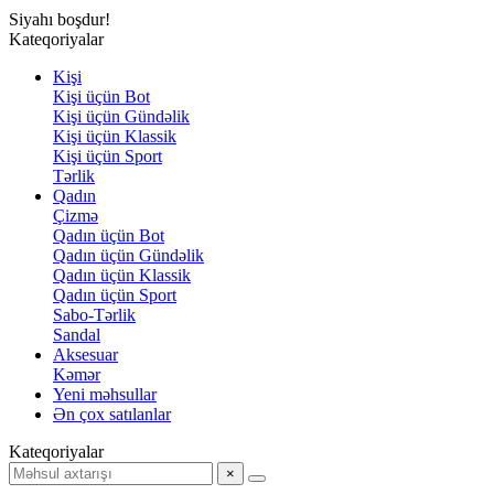
Siyahı boşdur!
Kateqoriyalar
Kişi
Kişi üçün Bot
Kişi üçün Gündəlik
Kişi üçün Klassik
Kişi üçün Sport
Tərlik
Qadın
Çizmə
Qadın üçün Bot
Qadın üçün Gündəlik
Qadın üçün Klassik
Qadın üçün Sport
Sabo-Tərlik
Sandal
Aksesuar
Kəmər
Yeni məhsullar
Ən çox satılanlar
Kateqoriyalar
×