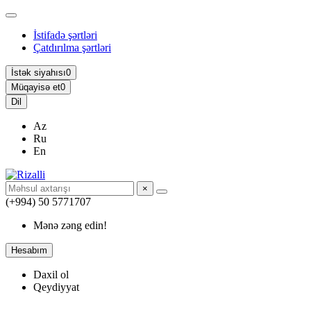
İstifadə şərtləri
Çatdırılma şərtləri
İstək siyahısı
0
Müqayisə et
0
Dil
Az
Ru
En
×
(+994) 50 5771707
Mənə zəng edin!
Hesabım
Daxil ol
Qeydiyyat