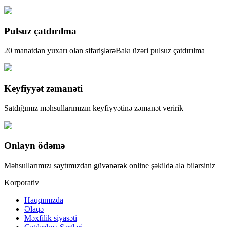
Pulsuz çatdırılma
20 manatdan yuxarı olan sifarişlərəBakı üzəri pulsuz çatdırılma
Keyfiyyət zəmanəti
Satdığımız məhsullarımızın keyfiyyətinə zəmanət veririk
Onlayn ödəmə
Məhsullarımızı saytımızdan güvənərək online şəkildə ala bilərsiniz
Korporativ
Haqqımızda
Əlaqə
Məxfilik siyasəti